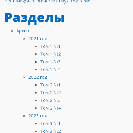
Вестник филологических наук Том 3 №8
по
Разделы
записям
Архив
2021 год
Том 1 №1
Том 1 №2
Том 1 №3
Том 1 №4
2022 год
Том 2 №1
Том 2 №2
Том 2 №3
Том 2 №4
2023 год
Том 3 №1
Том 3 №2